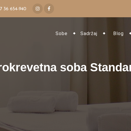
7 36 654-940
Sobe
Sadržaj
Blog
rokrevetna soba Standa