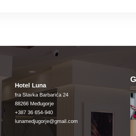
G
Hotel Luna
fra Slavka Barbarića 24
88266 Međugorje
+387 36 654-940
lunamedjugorje@gmail.com