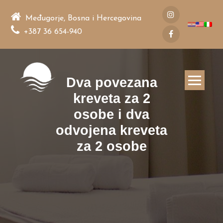
Preskoči
na
Međugorje, Bosna i Hercegovina
sadržaj
+387 36 654-940
Dva povezana
kreveta za 2
osobe i dva
odvojena kreveta
za 2 osobe