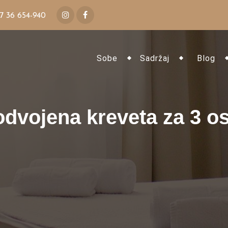
7 36 654-940
Sobe
Sadržaj
Blog
 odvojena kreveta za 3 o