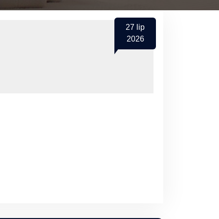
27
lip
2026