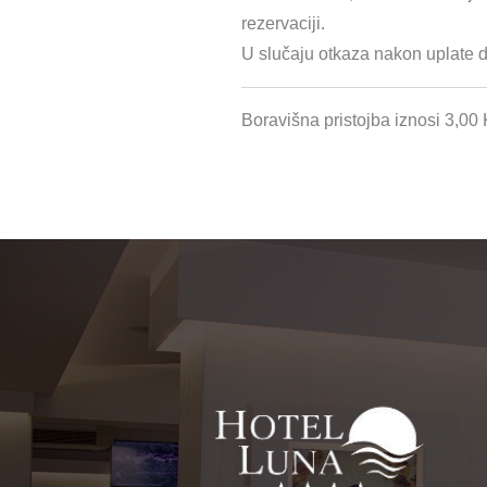
rezervaciji.
U slučaju otkaza nakon uplate 
Boravišna pristojba iznosi 3,00 