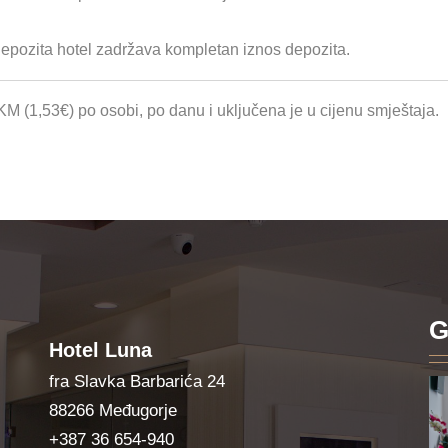
depozita hotel zadržava kompletan iznos depozita.
KM (1,53€) po osobi, po danu i uključena je u cijenu smještaja.
G
Hotel Luna
fra Slavka Barbarića 24
88266 Međugorje
+387 36 654-940