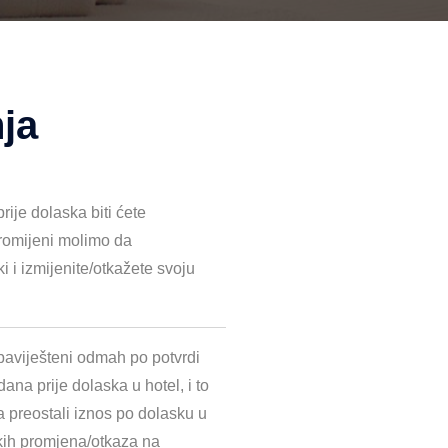
nja
rije dolaska biti ćete
promijeni molimo da
 i izmijenite/otkažete svoju
obaviješteni odmah po potvrdi
na prije dolaska u hotel, i to
 preostali iznos po dolasku u
ekih promjena/otkaza na