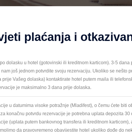
jeti plaćanja i otkaziva
o dolasku u hotel (gotovinski ili kreditnom karticom). 3-5 dana p
a nam još jednom potvrdite svoju rezervaciju. Ukoliko se nešto 
ije Vašeg dolaska) kontaktirate hotel putem maila ili telefonski
ervacije je maksimalno 3 dana prije dolaska.
acije u datumima visoke potražnje (Mladifest), o čemu ćete biti 
za konačnu potvrdu rezervacije je potrebna uplata depozita 30 da
je (uplata putem bankovnog transfera ili kreditnom karticom), a
u molimo da pravovremeno obavijestite hotel ukoliko dođe do n